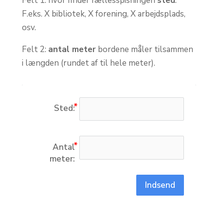
Felt 1: hvor finder fællesspisningen
sted
.
F.eks. X bibliotek, X forening, X arbejdsplads,
osv.
Felt 2:
antal meter
bordene måler tilsammen
i længden (rundet af til hele meter).
Sted:
Antal
meter:
Indsend