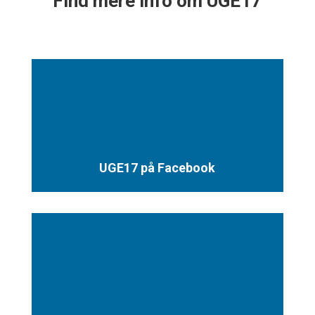
Find mere info om UGE17
UGE17 på Facebook