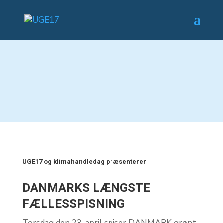
UGE17 og klimahandledag præsenterer
DANMARKS LÆNGSTE
FÆLLESSPISNING
Torsdag den 23. april spiser DANMARK grønt